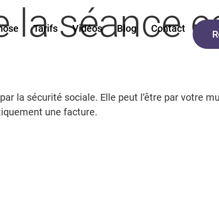
 la séance es
nose
Tarifs
Vidéos
Blog
Contact
R
r la sécurité sociale. Elle peut l’être par votre m
tiquement une facture.